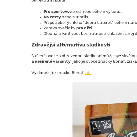
perfektní svačina:
Pro sportovce
před nebo během výkonu.
Na cesty
nebo turistiku.
Při potřebě rychlého "dobití baterek" během nár
Zdravá svačinky
pro děti.
Dlouhá trvanlivost bez nutnosti chlazení z něj d
Zdravější alternativa sladkostí
Sušené ovoce s přirozenou sladkostí může být skvělo
a nesířené varianty
, jako je ovoce značky Bonaf, zís
Vyzkoušejte značku Bonaf
zde
.