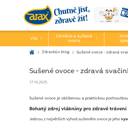
Přejít
na
obsah
Cereálie a sušené
Arm
Vše
ovoce
spec
Domů
Zdravkův blog
Sušené ovoce - zdravá sva
Sušené ovoce - zdravá svačin
17.10.2025
Sušené ovoce je oblíbenou a praktickou pochoutkou.
Bohatý zdroj vlákniny pro zdravé trávení
Jednou z největších výhod sušeného ovoce je jeho
vys