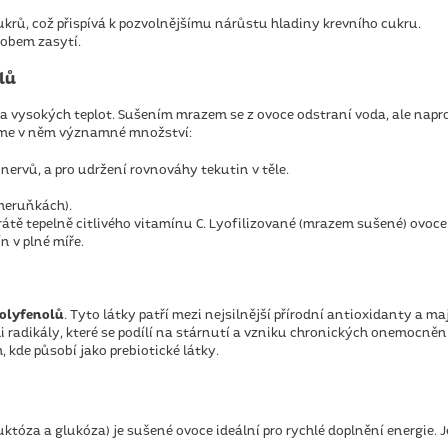
krů, což přispívá k pozvolnějšímu nárůstu hladiny krevního cukru.
obem zasytí.
lů
a vysokých teplot. Sušením mrazem se z ovoce odstraní voda, ale napr
eme v něm významné množství:
nervů, a pro udržení rovnováhy tekutin v těle.
meruňkách).
átě tepelně citlivého vitamínu C. Lyofilizované (mrazem sušené) ovoce
 v plné míře.
olyfenolů
. Tyto látky patří mezi nejsilnější přírodní antioxidanty a maj
 radikály, které se podílí na stárnutí a vzniku chronických onemocnění
 kde působí jako prebiotické látky.
uktóza a glukóza) je sušené ovoce ideální pro rychlé doplnění energie. J