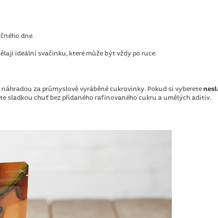
očného dne.
ělají ideální svačinku, které může být vždy po ruce.
u náhradou za průmyslově vyráběné cukrovinky. Pokud si vyberete
nesl
káte sladkou chuť bez přidaného rafinovaného cukru a umělých aditiv.