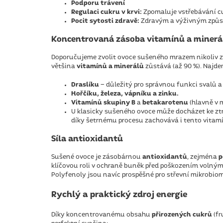
Podporu trávení
Regulaci cukru v krvi:
Zpomaluje vstřebávání cu
Pocit sytosti zdravě:
Zdravým a výživným způs
Koncentrovaná zásoba vitamínů a minerá
Doporučujeme zvolit ovoce sušeného mrazem nikoliv z
většina
vitamínů a minerálů
zůstává (až 90 %). Najd
Draslíku
– důležitý pro správnou funkci svalů a 
Hořčíku, železa, vápníku a zinku.
Vitamínů skupiny B
a
betakarotenu
(hlavně v 
U klasicky sušeného ovoce může docházet ke ztr
díky šetrnému procesu zachovává i tento vitamín
Síla antioxidantů
Sušené ovoce je zásobárnou
antioxidantů
, zejména
p
klíčovou roli v ochraně buněk před poškozením volnými
Polyfenoly jsou navíc prospěšné pro střevní mikrobiom,
Rychlý a praktický zdroj energie
Díky koncentrovanému obsahu
přirozených cukrů
(fr