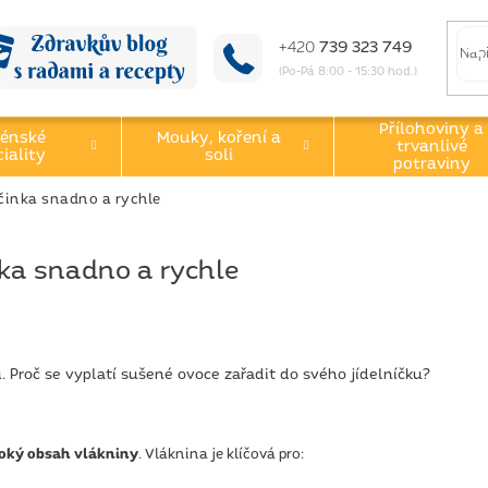
+420
739 323 749
(Po-Pá 8:00 - 15:30 hod.)
Přílohoviny a
énské
Mouky, koření a
trvanlivé
iality
soli
potraviny
činka snadno a rychle
ka snadno a rychle
 Proč se vyplatí sušené ovoce zařadit do svého jídelníčku?
oký obsah vlákniny
. Vláknina je klíčová pro: