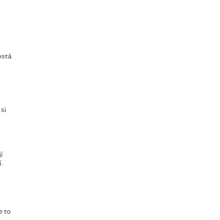
ostá
 si
í
.
e to