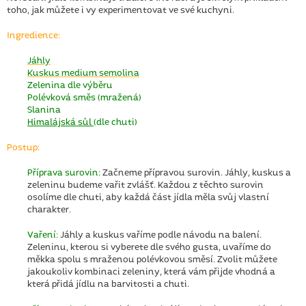
toho, jak můžete i vy experimentovat ve své kuchyni.
Ingredience:
Jáhly
Kuskus medium semolina
Zelenina dle výběru
Polévková směs (mražená)
Slanina
Himalájská sůl
(dle chuti)
Postup:
Příprava surovin:
Začneme přípravou surovin. Jáhly, kuskus a
zeleninu budeme vařit zvlášť. Každou z těchto surovin
osolíme dle chuti, aby každá část jídla měla svůj vlastní
charakter.
Vaření:
Jáhly a kuskus vaříme podle návodu na balení.
Zeleninu, kterou si vyberete dle svého gusta, uvaříme do
měkka spolu s mraženou polévkovou směsí. Zvolit můžete
jakoukoliv kombinaci zeleniny, která vám přijde vhodná a
která přidá jídlu na barvitosti a chuti.