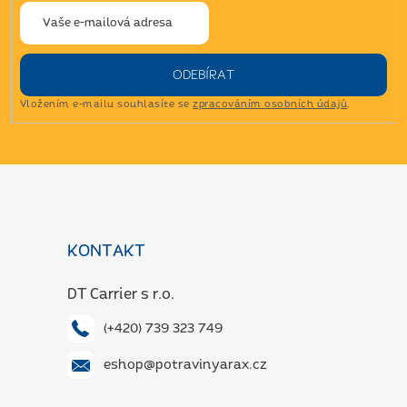
ODEBÍRAT
Vložením e-mailu souhlasíte se
zpracováním osobních údajů
.
Z
á
p
a
KONTAKT
t
í
DT Carrier s r.o.
(+420) 739 323 749
eshop@potravinyarax.cz