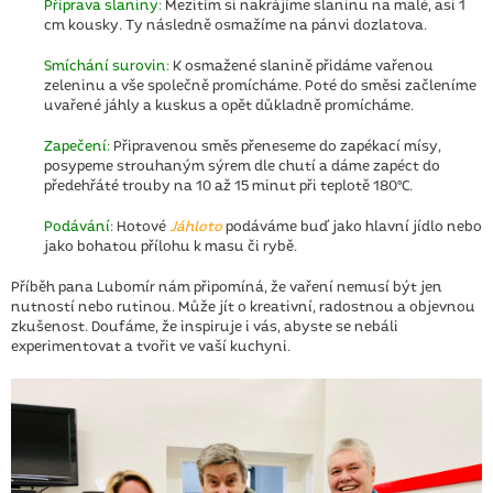
Příprava slaniny:
Mezitím si nakrájíme slaninu na malé, asi 1
cm kousky. Ty následně osmažíme na pánvi dozlatova.
Smíchání surovin:
K osmažené slanině přidáme vařenou
zeleninu a vše společně promícháme. Poté do směsi začleníme
uvařené jáhly a kuskus a opět důkladně promícháme.
Zapečení:
Připravenou směs přeneseme do zapékací mísy,
posypeme strouhaným sýrem dle chutí a dáme zapéct do
předehřáté trouby na 10 až 15 minut při teplotě 180°C.
Podávání:
Hotové
Jáhloto
podáváme buď jako hlavní jídlo nebo
jako bohatou přílohu k masu či rybě.
Příběh pana Lubomír nám připomíná, že vaření nemusí být jen
nutností nebo rutinou. Může jít o kreativní, radostnou a objevnou
zkušenost. Doufáme, že inspiruje i vás, abyste se nebáli
experimentovat a tvořit ve vaší kuchyni.