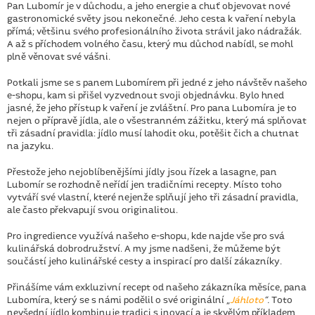
Pan Lubomír je v důchodu, a jeho energie a chuť objevovat nové
gastronomické světy jsou nekonečné. Jeho cesta k vaření nebyla
přímá; většinu svého profesionálního života strávil jako nádražák.
A až s příchodem volného času, který mu důchod nabídl, se mohl
plně věnovat své vášni.
Potkali jsme se s panem Lubomírem při jedné z jeho návštěv našeho
e-shopu, kam si přišel vyzvednout svoji objednávku. Bylo hned
jasné, že jeho přístup k vaření je zvláštní. Pro pana Lubomíra je to
nejen o přípravě jídla, ale o všestranném zážitku, který má splňovat
tři zásadní pravidla: jídlo musí lahodit oku, potěšit čich a chutnat
na jazyku.
Přestože jeho nejoblíbenějšími jídly jsou řízek a lasagne, pan
Lubomír se rozhodně neřídí jen tradičními recepty. Místo toho
vytváří své vlastní, které nejenže splňují jeho tři zásadní pravidla,
ale často překvapují svou originalitou.
Pro ingredience využívá našeho e-shopu, kde najde vše pro svá
kulinářská dobrodružství. A my jsme nadšeni, že můžeme být
součástí jeho kulinářské cesty a inspirací pro další zákazníky.
Přinášíme vám exkluzivní recept od našeho zákazníka měsíce, pana
Lubomíra, který se s námi podělil o své originální
„
Jáhloto
“
.
Toto
nevšední jídlo kombinuje tradici s inovací a je skvělým příkladem