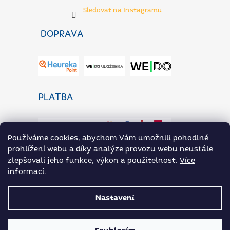
Sledovat na Instagramu
DOPRAVA
PLATBA
Používáme cookies, abychom Vám umožnili pohodlné
prohlížení webu a díky analýze provozu webu neustále
zlepšovali jeho funkce, výkon a použitelnost.
Více
informací.
ZaP Novinky
Heureka.cz
Přílohoviny ARAX na Rohlik.cz
Nastavení
Vytvořil Shoptet
|
Nakódoval eshopGuru