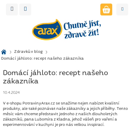
Přejít
na
obsah
NÁKUPNÍ
KOŠÍK
Domů
Zdravkův blog
Domácí jáhloto: recept našeho zákazníka
Domácí jáhloto: recept našeho
zákazníka
10.4.2024
V e-shopu PotravinyArax.cz se snažíme nejen nabízet kvalitní
produkty, ale také poznávat naše zákazníky a jejich příběhy. Tento
měsíc vám chceme představit jednoho z našich dlouholetých
zákazníků, pana Lubomíra z Kladna, jehož vášeň pro vaření a
experimentování v kuchyni je pro nás velkou inspirací.