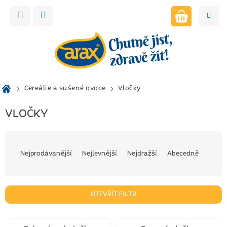
Přejít
na
obsah
NÁKUPNÍ
KOŠÍK
Domů
Cereálie a sušené ovoce
Vločky
VLOČKY
Ř
a
Nejprodávanější
Nejlevnější
Nejdražší
Abecedně
z
e
n
OTEVŘÍT FILTR
í
p
V
r