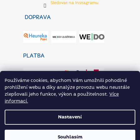
Sledovat na Instagramu
DOPRAVA
PLATBA
Používáme cookies, abychom Vám umožnili pohodlné
prohlížení webu a díky analýze provozu webu neustále
zlepšovali jeho funkce, výkon a použitelnost.
Více
informací.
ZaP Novinky
Heureka.cz
Přílohoviny ARAX na Rohlik.cz
Nastavení
Vytvořil Shoptet
|
Nakódoval eshopGuru
Souhlasím
Copyright 2026
PotravinyArax.cz
. Všechna práva