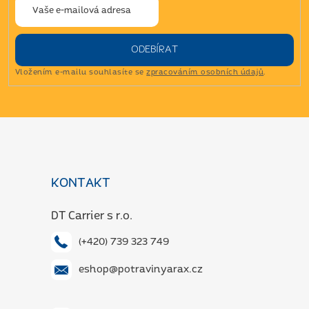
ODEBÍRAT
Vložením e-mailu souhlasíte se
zpracováním osobních údajů
.
Z
á
p
a
KONTAKT
t
í
DT Carrier s r.o.
(+420) 739 323 749
eshop@potravinyarax.cz