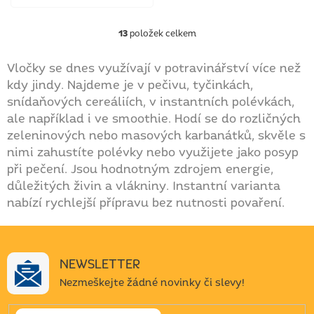
13
položek celkem
O
v
l
Vločky se dnes využívají v potravinářství více než
á
kdy jindy. Najdeme je v pečivu, tyčinkách,
d
snídaňových cereáliích, v instantních polévkách,
a
ale například i ve smoothie. Hodí se do rozličných
c
í
zeleninových nebo masových karbanátků, skvěle s
p
nimi zahustíte polévky nebo využijete jako posyp
r
při pečení. Jsou hodnotným zdrojem energie,
v
k
důležitých živin a vlákniny. Instantní varianta
y
nabízí rychlejší přípravu bez nutnosti povaření.
v
ý
p
i
NEWSLETTER
s
u
Nezmeškejte žádné novinky či slevy!