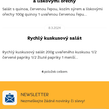
a lískovými ořechy
Salát s quinoa, červenou řepou, kozím sýrem a lískovými
ořechy 100g quinoy 1 uvařenou červenou řepu...
8.3.2024
Rychlý kuskusový salát
Rychlý kuskusový salát 200g uvařeného kuskusu 1/2
červené papriky 1/2 žluté papriky 1 menší...
4
položek celkem
O
v
l
á
d
NEWSLETTER
a
Nezmeškejte žádné novinky či slevy!
c
í