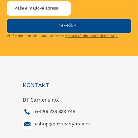
p
r
v
k
y
ODEBÍRAT
v
Vložením e-mailu souhlasíte se
zpracováním osobních údajů
.
ý
p
i
s
Z
u
á
p
a
KONTAKT
t
í
DT Carrier s r.o.
(+420) 739 323 749
eshop@potravinyarax.cz