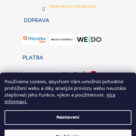
Sledovat na Instagramu
DOPRAVA
PLATBA
Používáme cookies, abychom Vám umožnili pohodlné
prohlížení webu a díky analýze provozu webu neustále
zlepšovali jeho funkce, výkon a použitelnost.
Více
informací.
ZaP Novinky
Heureka.cz
Přílohoviny ARAX na Rohlik.cz
Nastavení
Vytvořil Shoptet
|
Nakódoval eshopGuru