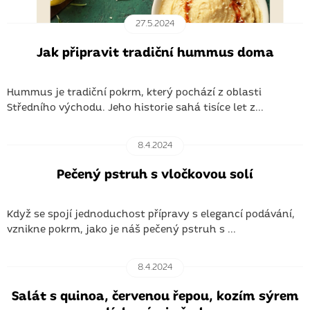
k
27.5.2024
ů
Jak připravit tradiční hummus doma
Hummus je tradiční pokrm, který pochází z oblasti
Středního východu. Jeho historie sahá tisíce let z...
8.4.2024
Pečený pstruh s vločkovou solí
Když se spojí jednoduchost přípravy s elegancí podávání,
vznikne pokrm, jako je náš pečený pstruh s ...
8.4.2024
Salát s quinoa, červenou řepou, kozím sýrem