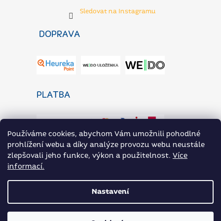
Sledovat na Instagramu
DOPRAVA
PLATBA
Používáme cookies, abychom Vám umožnili pohodlné
prohlížení webu a díky analýze provozu webu neustále
zlepšovali jeho funkce, výkon a použitelnost.
Více
informací.
ZaP Novinky
Heureka.cz
Přílohoviny ARAX na Rohlik.cz
Nastavení
Vytvořil Shoptet
|
Nakódoval eshopGuru