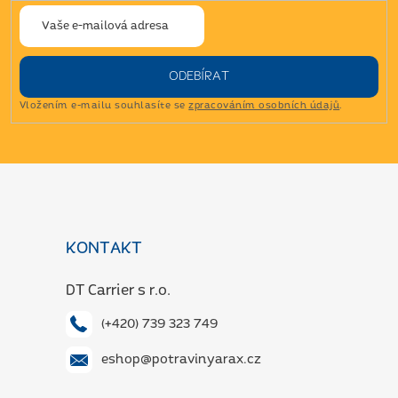
ODEBÍRAT
Vložením e-mailu souhlasíte se
zpracováním osobních údajů
.
Z
á
p
a
KONTAKT
t
í
DT Carrier s r.o.
(+420) 739 323 749
eshop@potravinyarax.cz