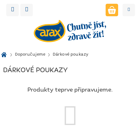
Přejít
na
obsah
NÁKUPNÍ
KOŠÍK
Domů
Doporučujeme
Dárkové poukazy
DÁRKOVÉ POUKAZY
Produkty teprve připravujeme.