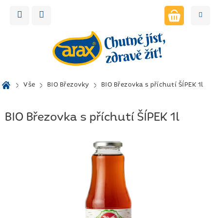
Přejít
na
obsah
NÁKUPNÍ
KOŠÍK
Domů
Vše
BIO Březovky
BIO Březovka s příchutí ŠÍPEK 1l
BIO Březovka s příchutí ŠÍPEK 1l