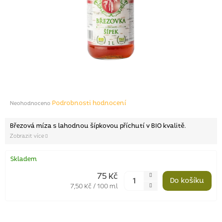
Průměrné
Podrobnosti hodnocení
Neohodnoceno
hodnocení
produktu
Březová míza s lahodnou šípkovou příchutí v BIO kvalitě.
je
0,0
z
5
Skladem
hvězdiček.
75 Kč
Měrná
7,50 Kč / 100 ml
cena: