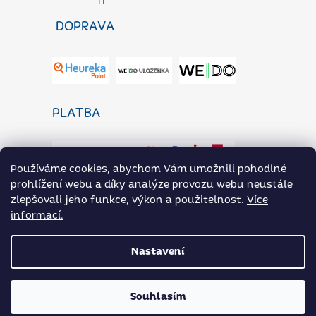
DOPRAVA
PLATBA
Používáme cookies, abychom Vám umožnili pohodlné
prohlížení webu a díky analýze provozu webu neustále
zlepšovali jeho funkce, výkon a použitelnost.
Více
informací.
ZaP Novinky
Heureka.cz
Přílohoviny ARAX na Rohlik.cz
Nastavení
Vytvořil Shoptet
|
Nakódoval eshopGuru
Souhlasím
Copyright 2026
PotravinyArax.cz
. Všechna práva
vyhrazena.
Upravit nastavení cookies