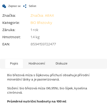
Zeptat se
Sdílet
Značka:
Značka: ARAX
Kategorie
:
BIO Březovky
Záruka
:
1 rok
Hmotnost
:
1.4 kg
EAN
:
8594159722477
Popis
Hodnocení
Diskuze
Bio březová míza s šípkovou příchutí obsahuje přírodní
minerální látky a je pasterizovaná.
Složení: bio březová míza (96,95%), bio šípek, kyselina
citrónová.
Průměrné nutriční hodnoty na 100 ml