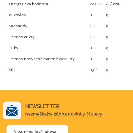
Energetická hodnota
22 / 5,2
kJ / kcal
Bílkoviny
0
g
Sacharidy:
1,3
g
- z toho cukry
1,3
g
Tuky:
0
g
- z toho nasycené mastné kyseliny
0
g
Sůl
0,03
g
NEWSLETTER
Nezmeškejte žádné novinky či slevy!