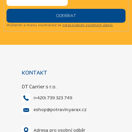
ODEBÍRAT
Vložením e-mailu souhlasíte se
zpracováním osobních údajů
.
Z
á
p
a
KONTAKT
t
í
DT Carrier s r.o.
(+420) 739 323 749
eshop@potravinyarax.cz
Adresa pro osobní odběr