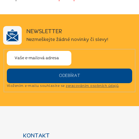
NEWSLETTER
Nezmeškejte žádné novinky či slevy!
ODEBÍRAT
Vložením e-mailu souhlasíte se
zpracováním osobních údajů
.
Z
á
p
a
KONTAKT
t