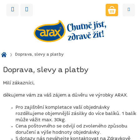
Přejít
na
obsah
NÁKUPNÍ
KOŠÍK
Domů
Doprava, slevy a platby
Doprava, slevy a platby
Milí zákazníci,
děkujeme vám za váš zájem a důvěru ve výrobky ARAX.
Pro zajištění kompletace vaší objednávky
rozdělujeme objemnější zásilky do více balíků. 1 balík
může vážit max. 30kg.
Cena poštovného se odvíjí od zvoleného způsobu
doručení a výše hodnoty objednávky.
S dotazy nás neváhejte kontaktovat na Zdravkově