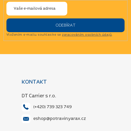
ODEBÍRAT
Vložením e-mailu souhlasíte se
zpracováním osobních údajů
.
Z
á
p
a
KONTAKT
t
í
DT Carrier s r.o.
(+420) 739 323 749
eshop@potravinyarax.cz