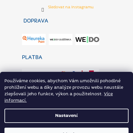
Sledovat na Instagramu
DOPRAVA
PLATBA
Používáme cookies, abychom Vám umožnili pohodlné
prohlížení webu a díky analýze provozu webu neustále
zlepšovali jeho funkce, výkon a použitelnost.
Více
informací.
ZaP Novinky
Heureka.cz
Přílohoviny ARAX na Rohlik.cz
Nastavení
Vytvořil Shoptet
|
Nakódoval eshopGuru