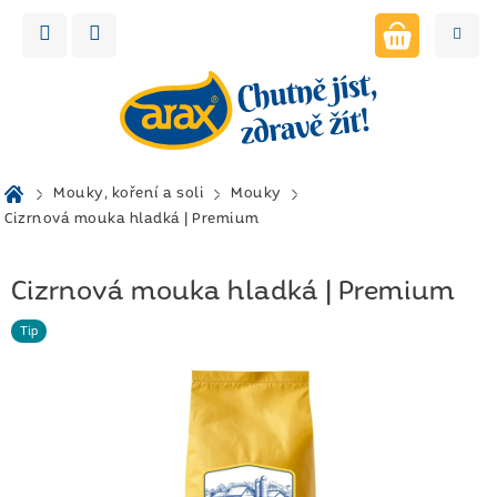
Přejít
na
obsah
NÁKUPNÍ
KOŠÍK
Domů
Mouky, koření a soli
Mouky
Cizrnová mouka hladká | Premium
Cizrnová mouka hladká | Premium
Tip