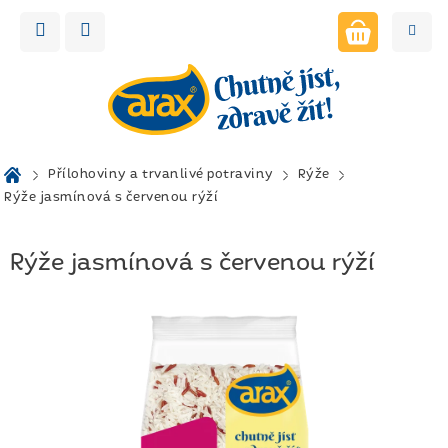
Přejít
na
obsah
NÁKUPNÍ
KOŠÍK
Domů
Přílohoviny a trvanlivé potraviny
Rýže
Rýže jasmínová s červenou rýží
Rýže jasmínová s červenou rýží