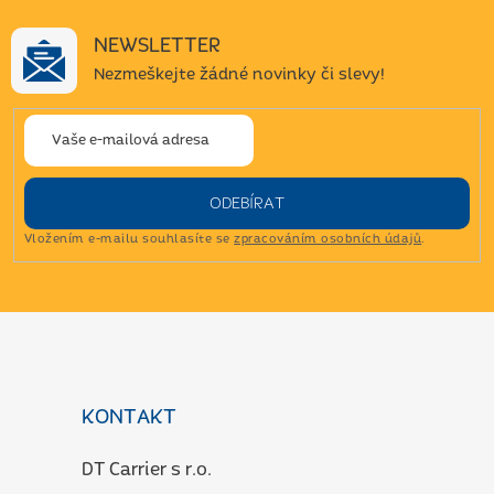
NEWSLETTER
Nezmeškejte žádné novinky či slevy!
ODEBÍRAT
Vložením e-mailu souhlasíte se
zpracováním osobních údajů
.
Z
á
p
a
KONTAKT
t
í
DT Carrier s r.o.