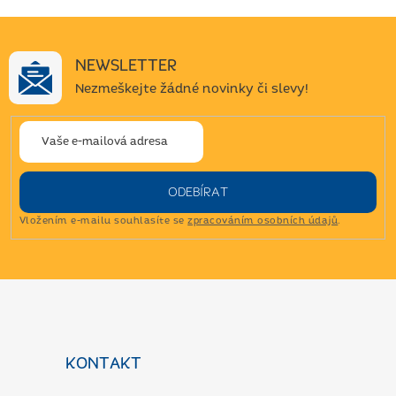
NEWSLETTER
Nezmeškejte žádné novinky či slevy!
ODEBÍRAT
Vložením e-mailu souhlasíte se
zpracováním osobních údajů
.
Z
á
p
a
KONTAKT
t
í