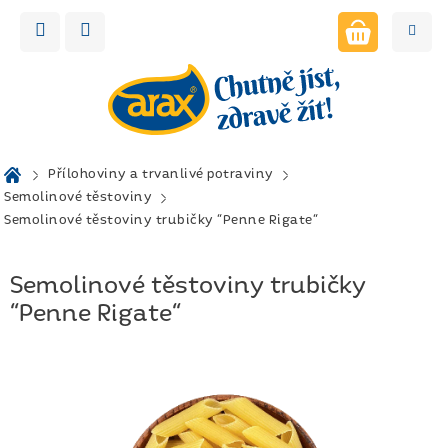
Přejít
na
obsah
NÁKUPNÍ
KOŠÍK
Domů
Přílohoviny a trvanlivé potraviny
Semolinové těstoviny
Semolinové těstoviny trubičky "Penne Rigate"
Semolinové těstoviny trubičky
"Penne Rigate"