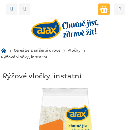
Přejít
na
obsah
NÁKUPNÍ
KOŠÍK
Domů
Cereálie a sušené ovoce
Vločky
Rýžové vločky, instatní
Rýžové vločky, instatní