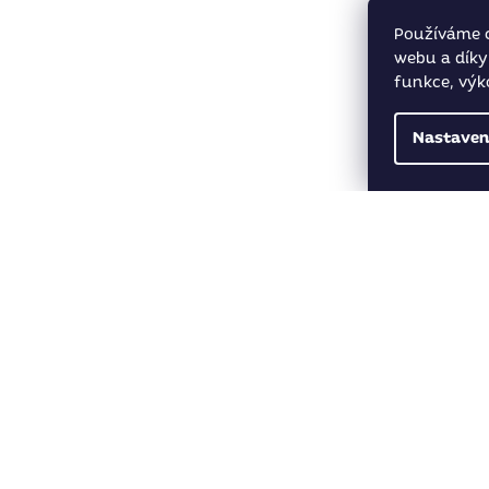
Používáme 
webu a díky
funkce, výk
Nastaven