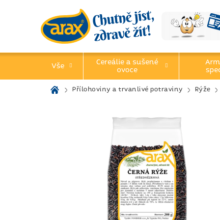
Přejít
na
obsah
Cereálie a sušené
Arm
Vše
ovoce
spec
Domů
Přílohoviny a trvanlivé potraviny
Rýže