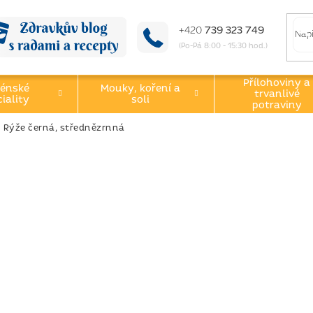
+420
739 323 749
(Po-Pá 8:00 - 15:30 hod.)
Přílohoviny a
énské
Mouky, koření a
trvanlivé
iality
soli
potraviny
Rýže černá, střednězrnná