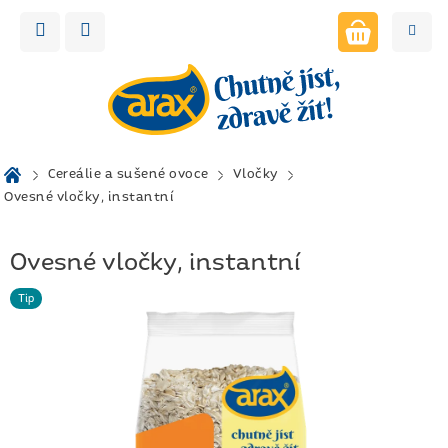
Přejít
na
obsah
NÁKUPNÍ
KOŠÍK
Domů
Cereálie a sušené ovoce
Vločky
Ovesné vločky, instantní
Ovesné vločky, instantní
Tip