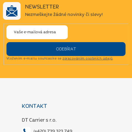
NEWSLETTER
Nezmeškejte žádné novinky či slevy!
ODEBÍRAT
Vložením e-mailu souhlasíte se
zpracováním osobních údajů
.
Z
á
p
a
KONTAKT
t
í
DT Carrier s r.o.
(+420) 739 323 749